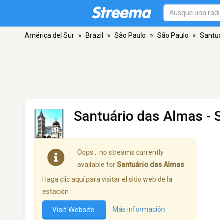
América del Sur
»
Brazil
»
São Paulo
»
São Paulo
»
Santu
Santuário das Almas
- 
Oops… no streams currently
available for
Santuário das Almas
.
Haga clic aquí para visitar el sitio web de la
estación :
Visit Website
Más información