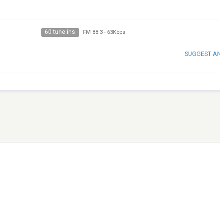
60 tune ins
FM 88.3
-
63Kbps
SUGGEST A