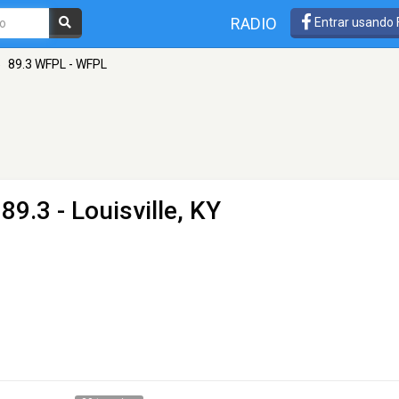
RADIO
Entrar usando
»
89.3 WFPL - WFPL
89.3 - Louisville, KY