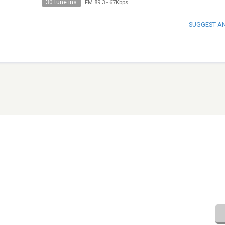
30 tune ins
FM 89.3
-
67Kbps
SUGGEST A