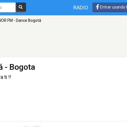
RADIO
Entrar usando
OR FM - Dance Bogotá
á
- Bogota
 ti !!