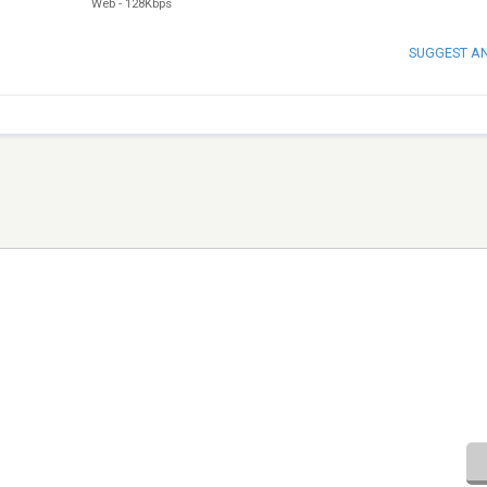
Web
-
128Kbps
SUGGEST A