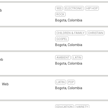
90S
ELECTRONIC
HIP HOP
b
ROCK
Bogota
,
Colombia
CHILDREN & FAMILY
CHRISTIAN
GOSPEL
Bogota
,
Colombia
AMBIENT
LATIN
eb
Bogota
,
Colombia
LATIN
POP
Web
Bogota
,
Colombia
EDUCATION
VARIETY