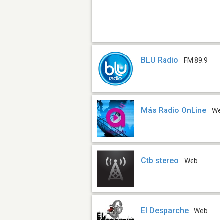
BLU Radio
FM 89.9
Más Radio OnLine
W
Ctb stereo
Web
El Desparche
Web