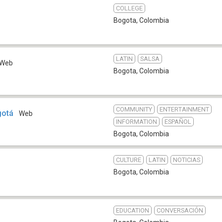
COLLEGE
Bogota
,
Colombia
LATIN
SALSA
Web
Bogota
,
Colombia
COMMUNITY
ENTERTAINMENT
gotá
Web
INFORMATION
ESPAÑOL
Bogota
,
Colombia
CULTURE
LATIN
NOTICIAS
Bogota
,
Colombia
EDUCATION
CONVERSACIÓN