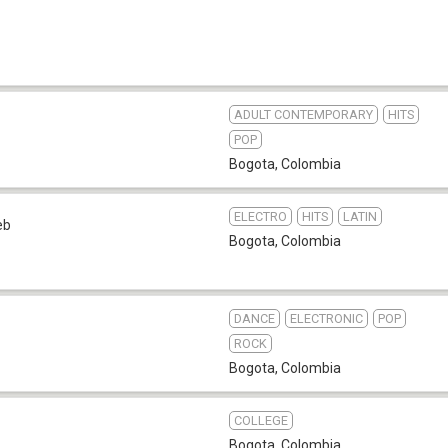
ADULT CONTEMPORARY
HITS
POP
Bogota
,
Colombia
ELECTRO
HITS
LATIN
eb
Bogota
,
Colombia
DANCE
ELECTRONIC
POP
ROCK
Bogota
,
Colombia
COLLEGE
Bogota
,
Colombia