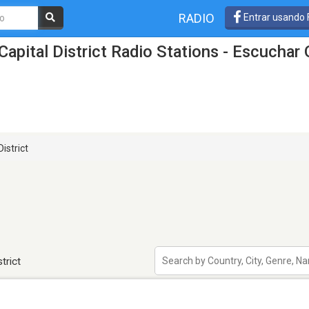
RADIO
Entrar usando
apital District Radio Stations - Escuchar 
istrict
trict