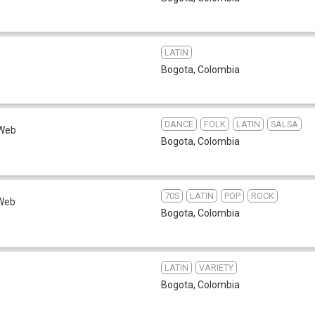
LATIN
Bogota
,
Colombia
DANCE
FOLK
LATIN
SALSA
Web
Bogota
,
Colombia
70S
LATIN
POP
ROCK
Web
Bogota
,
Colombia
LATIN
VARIETY
Bogota
,
Colombia