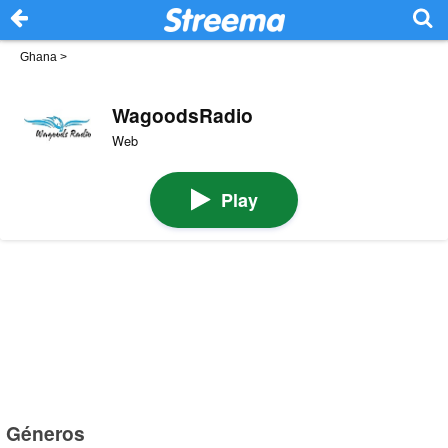
Ghana
>
WagoodsRadio
Web
Play
Géneros