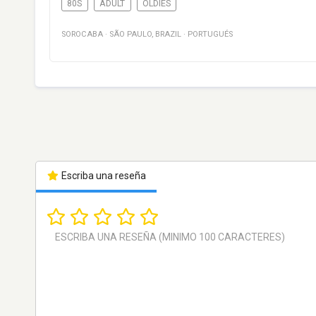
80S
ADULT
OLDIES
SOROCABA
·
SÃO PAULO
,
BRAZIL
·
PORTUGUÉS
Escriba una reseña