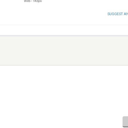
Web
-
1Kbps
SUGGEST A