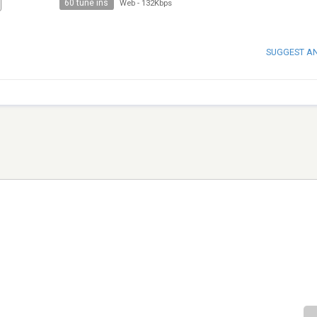
60 tune ins
Web
-
132Kbps
SUGGEST A