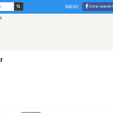
RADIO
Entrar usando
BR
r