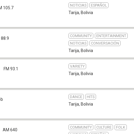
NOTICIAS
ESPAÑOL
M 105.7
Tarija
,
Bolivia
COMMUNITY
ENTERTAINMENT
 88.9
NOTICIAS
CONVERSACIÓN
Tarija
,
Bolivia
VARIETY
s
FM 93.1
Tarija
,
Bolivia
DANCE
HITS
eb
Tarija
,
Bolivia
COMMUNITY
CULTURE
FOLK
AM 640