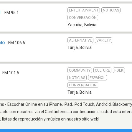
ENTERTAINMENT
NOTICIAS
1
FM 95.1
CONVERSACIÓN
Yacuiba
,
Bolivia
ALTERNATIVE
VARIETY
blo
FM 106.6
Tarija
,
Bolivia
COMMUNITY
CULTURE
FOLK
FM 101.5
NOTICIAS
ESPAÑOL
CONVERSACIÓN
Tarija
,
Bolivia
ons - Escuchar Online en su iPhone, iPad, iPod Touch, Android, Blackberr
tacto con nosotros vía el Contáctenos a continuación si usted está inte
listas de reproducción y música en nuestro sitio web!