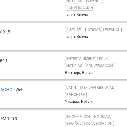
NOTICIAS
ESPAÑOL
CONVERSACIÓN
Tarija
,
Bolivia
CULTURE
NOTICIAS
ESPAÑOL
M 91.5
Tarija
,
Bolivia
ENTERTAINMENT
FOLK
89.1
NOTICIAS
CONVERSACIÓN
Bermejo
,
Bolivia
LATIN
MEXICAN REGIONAL
APACHO
Web
RANCHERA
Yacuiba
,
Bolivia
INFORMATION
NOTICIAS
FM 100.3
ESPAÑOL
CONVERSACIÓN