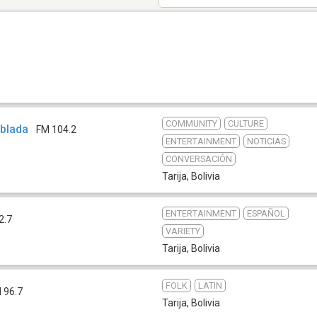
COMMUNITY
CULTURE
ablada
FM 104.2
ENTERTAINMENT
NOTICIAS
CONVERSACIÓN
Tarija
,
Bolivia
ENTERTAINMENT
ESPAÑOL
2.7
VARIETY
Tarija
,
Bolivia
FOLK
LATIN
 96.7
Tarija
,
Bolivia