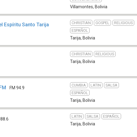
Villamontes
,
Bolivia
CHRISTIAN
GOSPEL
RELIGIOUS
 Espíritu Santo Tarija
ESPAÑOL
Tarija
,
Bolivia
CHRISTIAN
RELIGIOUS
Tarija
,
Bolivia
CUMBIA
LATIN
SALSA
 FM
FM 94.9
ESPAÑOL
Tarija
,
Bolivia
LATIN
SALSA
ESPAÑOL
 88.6
Tarija
,
Bolivia