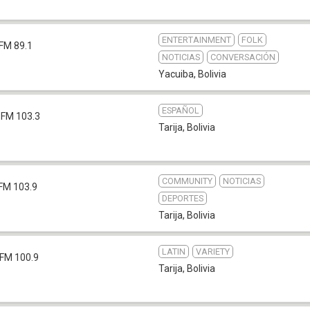
ENTERTAINMENT
FOLK
FM 89.1
NOTICIAS
CONVERSACIÓN
Yacuiba
,
Bolivia
ESPAÑOL
FM 103.3
Tarija
,
Bolivia
COMMUNITY
NOTICIAS
FM 103.9
DEPORTES
Tarija
,
Bolivia
LATIN
VARIETY
FM 100.9
Tarija
,
Bolivia