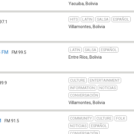
Yacuiba
,
Bolivia
HITS
LATIN
SALSA
ESPAÑOL
97.1
Villamontes
,
Bolivia
LATIN
SALSA
ESPAÑOL
5 FM
FM 99.5
Entre Ríos
,
Bolivia
CULTURE
ENTERTAINMENT
89.9
INFORMATION
NOTICIAS
CONVERSACIÓN
Villamontes
,
Bolivia
COMMUNITY
CULTURE
FOLK
M
FM 91.5
NOTICIAS
ESPAÑOL
CONVERSACIÓN