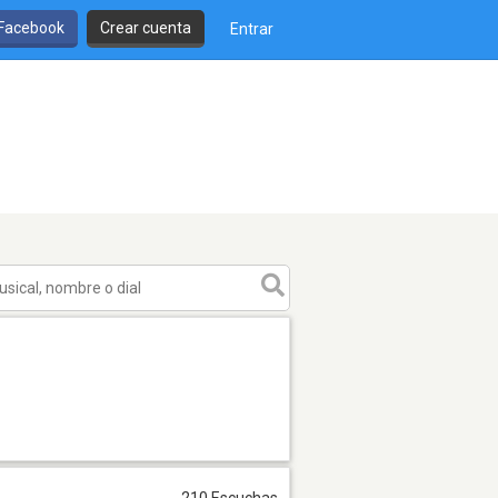
 Facebook
Crear cuenta
Entrar
210 Escuchas