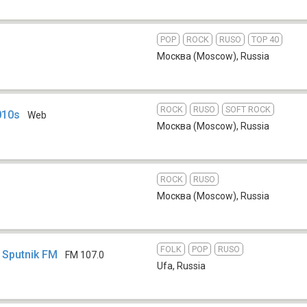
POP
ROCK
RUSO
TOP 40
Москва (Moscow)
,
Russia
ROCK
RUSO
SOFT ROCK
010s
Web
Москва (Moscow)
,
Russia
ROCK
RUSO
Москва (Moscow)
,
Russia
FOLK
POP
RUSO
7 Sputnik FM
FM 107.0
Ufa
,
Russia