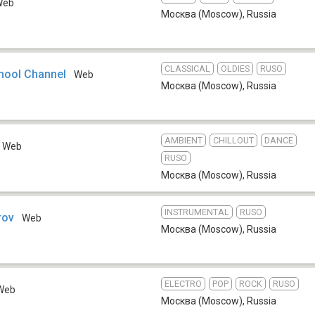
Web
Москва (Moscow)
,
Russia
CLASSICAL
OLDIES
RUSO
hool Channel
Web
Москва (Moscow)
,
Russia
AMBIENT
CHILLOUT
DANCE
Web
RUSO
Москва (Moscow)
,
Russia
INSTRUMENTAL
RUSO
rov
Web
Москва (Moscow)
,
Russia
ELECTRO
POP
ROCK
RUSO
Web
Москва (Moscow)
,
Russia