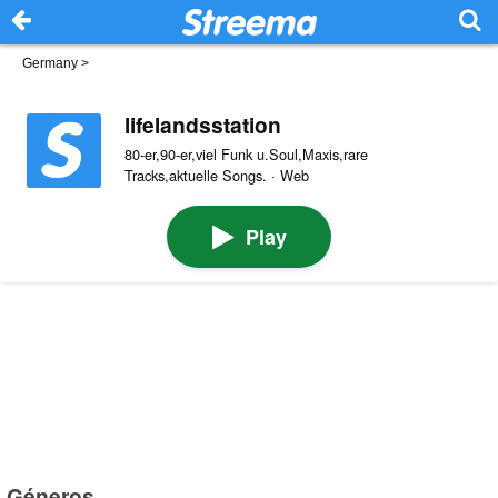
Germany
>
lifelandsstation
80-er,90-er,viel Funk u.Soul,Maxis,rare
Tracks,aktuelle Songs. · Web
Play
Géneros