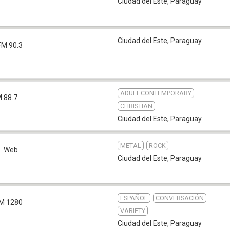
Ciudad del Este
,
Paraguay
Ciudad del Este
,
Paraguay
FM 90.3
ADULT CONTEMPORARY
 88.7
CHRISTIAN
Ciudad del Este
,
Paraguay
METAL
ROCK
Web
Ciudad del Este
,
Paraguay
ESPAÑOL
CONVERSACIÓN
M 1280
VARIETY
Ciudad del Este
,
Paraguay