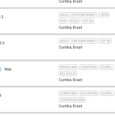
Curitiba
,
Brazil
ADULT CONTEMPORARY
LATIN
.3
POP
ROCK
TOP 40
Curitiba
,
Brazil
ADULT CONTEMPORARY
TOP 40
3.9
Curitiba
,
Brazil
BRAZILIAN
CHRISTIAN
GOSPEL
)
Web
RELIGIOUS
Curitiba
,
Brazil
CHRISTIAN
EDUCATION
GOSPEL
3
CONVERSACIÓN
Curitiba
,
Brazil