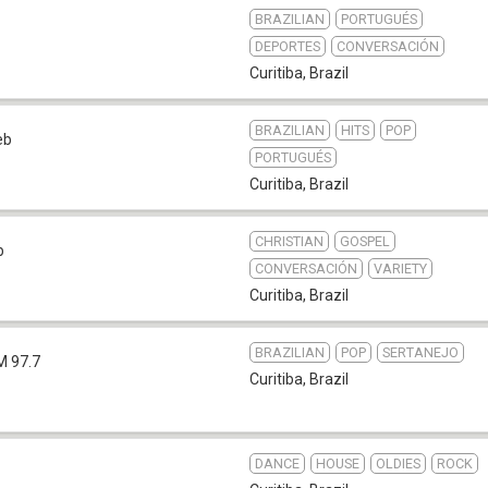
BRAZILIAN
PORTUGUÉS
DEPORTES
CONVERSACIÓN
Curitiba
,
Brazil
BRAZILIAN
HITS
POP
eb
PORTUGUÉS
Curitiba
,
Brazil
CHRISTIAN
GOSPEL
b
CONVERSACIÓN
VARIETY
Curitiba
,
Brazil
BRAZILIAN
POP
SERTANEJO
M 97.7
Curitiba
,
Brazil
DANCE
HOUSE
OLDIES
ROCK