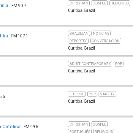
CHRISTIAN
GOSPEL
RELIGIOUS
ília
FM 90.7
Curitiba
,
Brazil
BRAZILIAN
NOTICIAS
tiba
FM 107.1
DEPORTES
CONVERSACIÓN
Curitiba
,
Brazil
ADULT CONTEMPORARY
POP
Curitiba
,
Brazil
LITE POP
POP
VARIETY
5.5
Curitiba
,
Brazil
CHRISTIAN
GOSPEL
p Católica
FM 99.5
PORTUGUÉS
RELIGIOUS