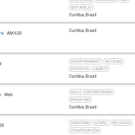
SERTANEJO
Curitiba
,
Brazil
Curitiba
,
Brazil
va
AM 630
ENTERTAINMENT
NOTICIAS
9
DEPORTES
VARIETY
Curitiba
,
Brazil
ADULT CONTEMPORARY
a
Web
BRAZILIAN
Curitiba
,
Brazil
CHRISTIAN
GOSPEL
RELIGIOUS
30
CONVERSACIÓN