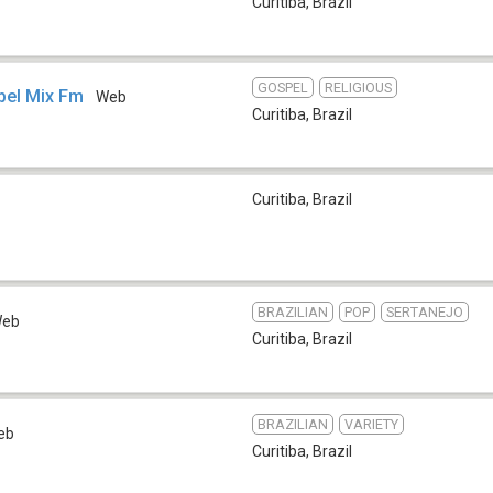
Curitiba
,
Brazil
GOSPEL
RELIGIOUS
spel Mix Fm
Web
Curitiba
,
Brazil
Curitiba
,
Brazil
BRAZILIAN
POP
SERTANEJO
eb
Curitiba
,
Brazil
BRAZILIAN
VARIETY
eb
Curitiba
,
Brazil