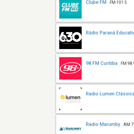
Clube FM
FM 101.5
Rádio Paraná Educati
98 FM Curitiba
FM 98.
Radio Lumen Clássic
Radio Marumby
AM 7