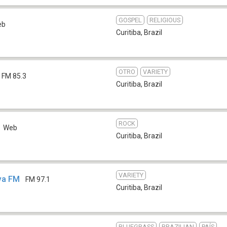
GOSPEL
RELIGIOUS
eb
Curitiba
,
Brazil
OTRO
VARIETY
FM 85.3
Curitiba
,
Brazil
ROCK
Web
Curitiba
,
Brazil
VARIETY
va FM
FM 97.1
Curitiba
,
Brazil
BLUEGRASS
BRAZILIAN
PAÍS