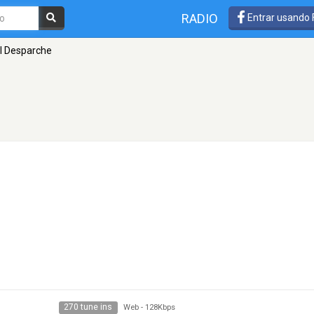
RADIO
Entrar usando
l Desparche
270 tune ins
Web
-
128Kbps