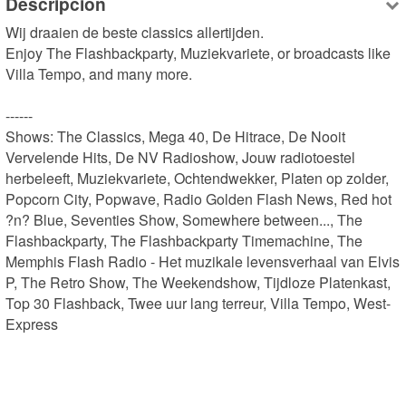
Descripción
Wij draaien de beste classics allertijden.

Enjoy The Flashbackparty, Muziekvariete, or broadcasts like 
Villa Tempo, and many more.

------

Shows: The Classics, Mega 40, De Hitrace, De Nooit 
Vervelende Hits, De NV Radioshow, Jouw radiotoestel 
herbeleeft, Muziekvariete, Ochtendwekker, Platen op zolder, 
Popcorn City, Popwave, Radio Golden Flash News, Red hot 
?n? Blue, Seventies Show, Somewhere between..., The 
Flashbackparty, The Flashbackparty Timemachine, The 
Memphis Flash Radio - Het muzikale levensverhaal van Elvis 
P, The Retro Show, The Weekendshow, Tijdloze Platenkast, 
Top 30 Flashback, Twee uur lang terreur, Villa Tempo, West-
Express