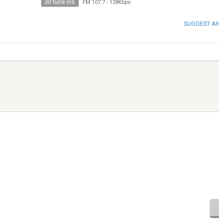
30 tune ins
FM 107.7
-
128Kbps
SUGGEST A