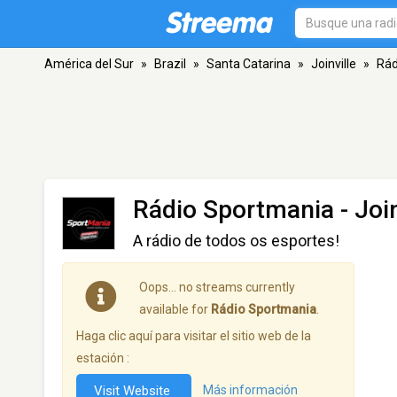
América del Sur
»
Brazil
»
Santa Catarina
»
Joinville
»
Rád
Rádio Sportmania
- Join
A rádio de todos os esportes!
Oops… no streams currently
available for
Rádio Sportmania
.
Haga clic aquí para visitar el sitio web de la
estación :
Visit Website
Más información