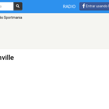
RADIO
Entrar usando
io Sportmania
ville