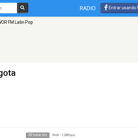
RADIO
Entrar usando
OR FM Latin Pop
gota
30 tune ins
Web
-
128Kbps