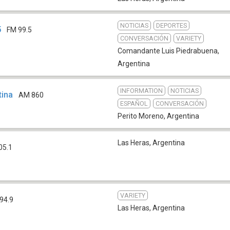
NOTICIAS
DEPORTES
5
FM 99.5
CONVERSACIÓN
VARIETY
Comandante Luis Piedrabuena
,
Argentina
INFORMATION
NOTICIAS
tina
AM 860
ESPAÑOL
CONVERSACIÓN
Perito Moreno
,
Argentina
Las Heras
,
Argentina
05.1
VARIETY
94.9
Las Heras
,
Argentina