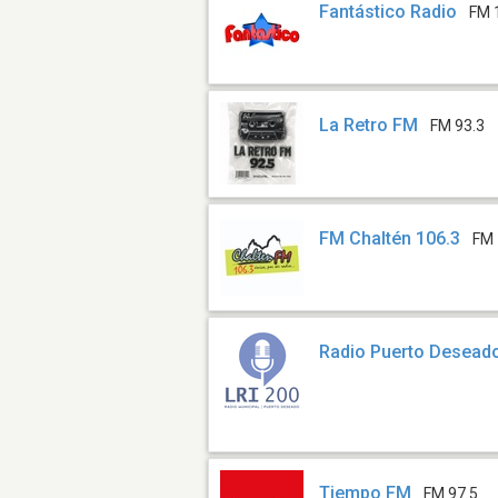
Fantástico Radio
FM 
La Retro FM
FM 93.3
FM Chaltén 106.3
FM 
Radio Puerto Desead
Tiempo FM
FM 97.5