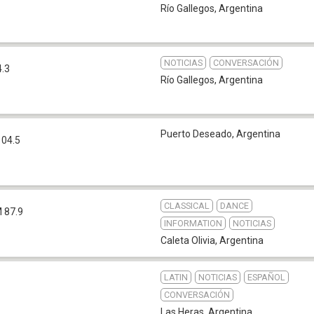
Río Gallegos
,
Argentina
NOTICIAS
CONVERSACIÓN
4.3
Río Gallegos
,
Argentina
Puerto Deseado
,
Argentina
104.5
CLASSICAL
DANCE
 87.9
INFORMATION
NOTICIAS
Caleta Olivia
,
Argentina
LATIN
NOTICIAS
ESPAÑOL
CONVERSACIÓN
Las Heras
,
Argentina