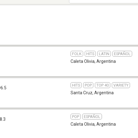
FOLK
HITS
LATIN
ESPAÑOL
Caleta Olivia
,
Argentina
HITS
POP
TOP 40
VARIETY
96.5
Santa Cruz
,
Argentina
POP
ESPAÑOL
8.3
Caleta Olivia
,
Argentina