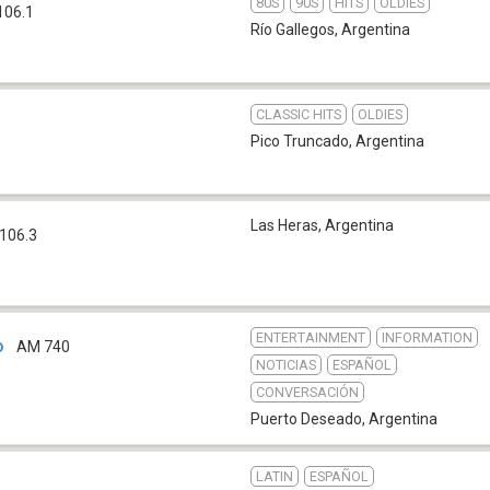
80S
90S
HITS
OLDIES
106.1
Río Gallegos
,
Argentina
CLASSIC HITS
OLDIES
Pico Truncado
,
Argentina
Las Heras
,
Argentina
106.3
ENTERTAINMENT
INFORMATION
o
AM 740
NOTICIAS
ESPAÑOL
CONVERSACIÓN
Puerto Deseado
,
Argentina
LATIN
ESPAÑOL