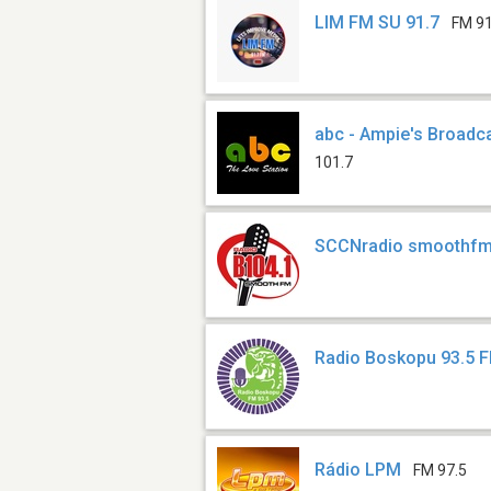
LIM FM SU 91.7
FM 91
abc - Ampie's Broadc
101.7
SCCNradio smoothf
Radio Boskopu 93.5 
Rádio LPM
FM 97.5