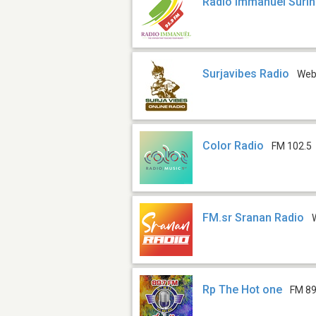
Radio Immanuel Suri
Surjavibes Radio
We
Color Radio
FM 102.5
FM.sr Sranan Radio
Rp The Hot one
FM 89