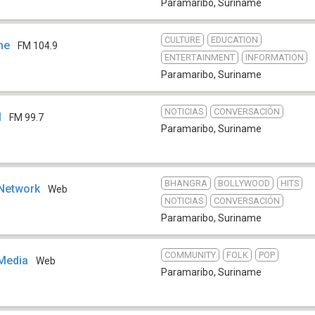
Paramaribo
,
Suriname
CULTURE
EDUCATION
me
FM 104.9
ENTERTAINMENT
INFORMATION
Paramaribo
,
Suriname
NOTICIAS
CONVERSACIÓN
M
FM 99.7
Paramaribo
,
Suriname
BHANGRA
BOLLYWOOD
HITS
 Network
Web
NOTICIAS
CONVERSACIÓN
Paramaribo
,
Suriname
COMMUNITY
FOLK
POP
Media
Web
Paramaribo
,
Suriname