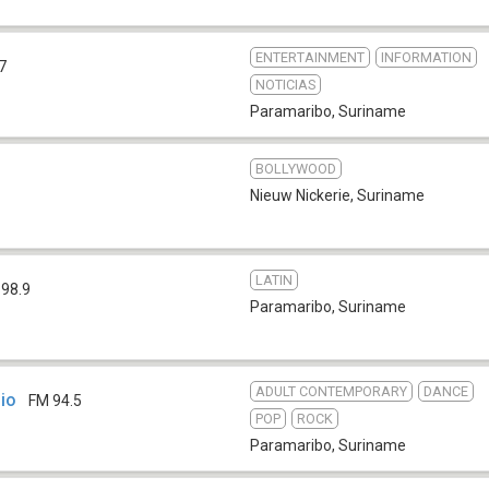
ENTERTAINMENT
INFORMATION
7
NOTICIAS
Paramaribo
,
Suriname
BOLLYWOOD
Nieuw Nickerie
,
Suriname
LATIN
 98.9
Paramaribo
,
Suriname
ADULT CONTEMPORARY
DANCE
io
FM 94.5
POP
ROCK
Paramaribo
,
Suriname