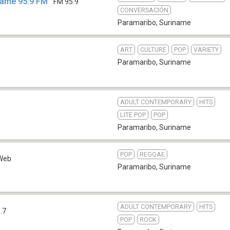
name 95.9 FM
FM 95.9
CONVERSACIÓN
Paramaribo
,
Suriname
ART
CULTURE
POP
VARIETY
b
Paramaribo
,
Suriname
ADULT CONTEMPORARY
HITS
LITE POP
POP
Paramaribo
,
Suriname
POP
REGGAE
Web
Paramaribo
,
Suriname
ADULT CONTEMPORARY
HITS
.7
POP
ROCK