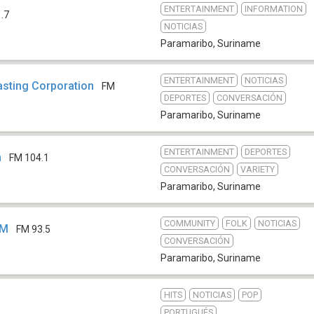
ENTERTAINMENT
INFORMATION
.7
NOTICIAS
Paramaribo
,
Suriname
ENTERTAINMENT
NOTICIAS
asting Corporation
FM
DEPORTES
CONVERSACIÓN
Paramaribo
,
Suriname
ENTERTAINMENT
DEPORTES
m
FM 104.1
CONVERSACIÓN
VARIETY
Paramaribo
,
Suriname
COMMUNITY
FOLK
NOTICIAS
FM
FM 93.5
CONVERSACIÓN
Paramaribo
,
Suriname
HITS
NOTICIAS
POP
PORTUGUÉS