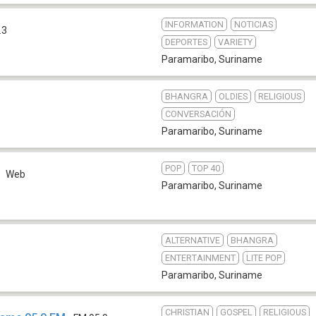
INFORMATION
NOTICIAS
.3
DEPORTES
VARIETY
Paramaribo
,
Suriname
BHANGRA
OLDIES
RELIGIOUS
CONVERSACIÓN
Paramaribo
,
Suriname
POP
TOP 40
Web
Paramaribo
,
Suriname
ALTERNATIVE
BHANGRA
ENTERTAINMENT
LITE POP
Paramaribo
,
Suriname
CHRISTIAN
GOSPEL
RELIGIOUS