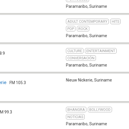
Paramaribo
,
Suriname
ADULT CONTEMPORARY
HITS
POP
ROCK
Paramaribo
,
Suriname
CULTURE
ENTERTAINMENT
8.9
CONVERSACIÓN
Paramaribo
,
Suriname
Nieuw Nickerie
,
Suriname
rie
FM 105.3
BHANGRA
BOLLYWOOD
FM 99.3
NOTICIAS
Paramaribo
,
Suriname