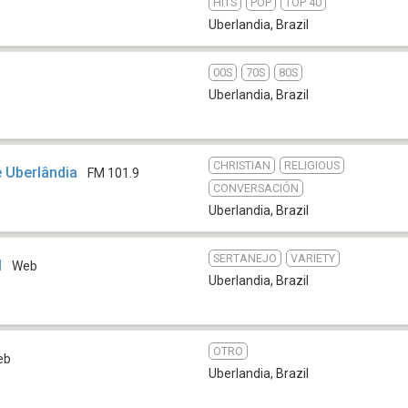
HITS
POP
TOP 40
Uberlandia
,
Brazil
00S
70S
80S
Uberlandia
,
Brazil
CHRISTIAN
RELIGIOUS
 Uberlândia
FM 101.9
CONVERSACIÓN
Uberlandia
,
Brazil
SERTANEJO
VARIETY
M
Web
Uberlandia
,
Brazil
OTRO
eb
Uberlandia
,
Brazil