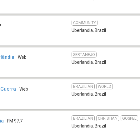
COMMUNITY
9
Uberlandia
,
Brazil
SERTANEJO
rlândia
Web
Uberlandia
,
Brazil
BRAZILIAN
WORLD
 Guerra
Web
Uberlandia
,
Brazil
BRAZILIAN
CHRISTIAN
GOSPEL
ia
FM 97.7
Uberlandia
,
Brazil