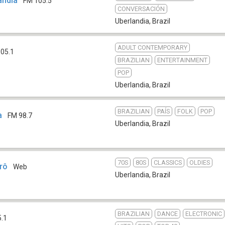
ândia
FM 105.5
CONVERSACIÓN
Uberlandia
,
Brazil
ADULT CONTEMPORARY
05.1
BRAZILIAN
ENTERTAINMENT
POP
Uberlandia
,
Brazil
BRAZILIAN
PAÍS
FOLK
POP
a
FM 98.7
Uberlandia
,
Brazil
70S
80S
CLASSICS
OLDIES
rô
Web
Uberlandia
,
Brazil
BRAZILIAN
DANCE
ELECTRONIC
5.1