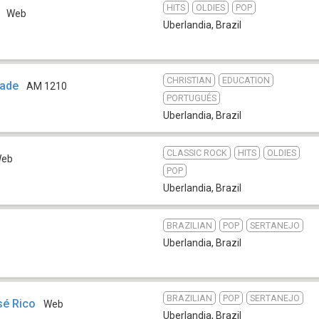
HITS
OLDIES
POP
Web
Uberlandia
,
Brazil
CHRISTIAN
EDUCATION
tade
AM 1210
PORTUGUÉS
Uberlandia
,
Brazil
CLASSIC ROCK
HITS
OLDIES
eb
POP
Uberlandia
,
Brazil
BRAZILIAN
POP
SERTANEJO
Uberlandia
,
Brazil
BRAZILIAN
POP
SERTANEJO
sé Rico
Web
Uberlandia
,
Brazil