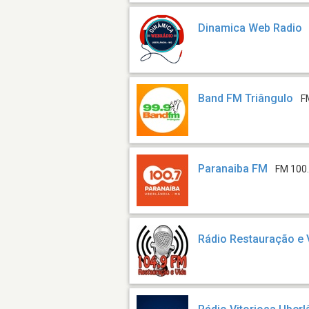
Dinamica Web Radio
Band FM Triângulo
F
Paranaiba FM
FM 100
Rádio Restauração e 