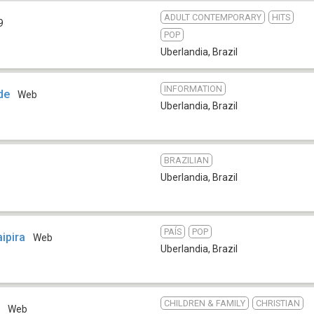
ADULT CONTEMPORARY
HITS
9
POP
Uberlandia
,
Brazil
INFORMATION
de
Web
Uberlandia
,
Brazil
BRAZILIAN
Uberlandia
,
Brazil
PAÍS
POP
ipira
Web
Uberlandia
,
Brazil
CHILDREN & FAMILY
CHRISTIAN
a
Web