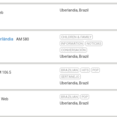
Uberlandia
,
Brazil
eb
CHILDREN & FAMILY
rlândia
AM 580
INFORMATION
NOTICIAS
CONVERSACIÓN
Uberlandia
,
Brazil
BRAZILIAN
HITS
POP
M 106.5
SERTANEJO
Uberlandia
,
Brazil
BRAZILIAN
POP
Web
Uberlandia
,
Brazil