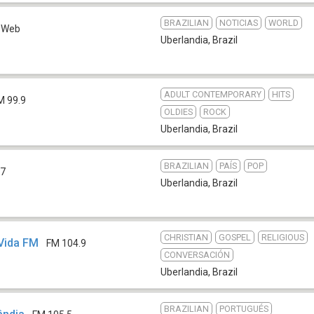
BRAZILIAN
NOTICIAS
WORLD
Web
Uberlandia
,
Brazil
ADULT CONTEMPORARY
HITS
M 99.9
OLDIES
ROCK
Uberlandia
,
Brazil
BRAZILIAN
PAÍS
POP
.7
Uberlandia
,
Brazil
CHRISTIAN
GOSPEL
RELIGIOUS
Vida FM
FM 104.9
CONVERSACIÓN
Uberlandia
,
Brazil
BRAZILIAN
PORTUGUÉS